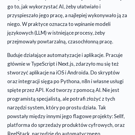
go to, jak wykorzystać AI, żeby ułatwiało i
przyspieszało jego pracę, a najlepiej wykonywało ją za
niego. W praktyce oznacza to wpinanie modeli
językowych (LLM) w istniejące procesy, żeby
przejmowały powtarzalną, czasochłonną pracę.
Buduje działające automatyzacje i aplikacje. Pracuje
głównie w TypeScript i Next.js, zdarzyło mu się też
stworzyć aplikacje na iOS i Androida. Do skryptów
oraz integracji sięga po Pythona, n8n i własne usługi
spięte przez API. Kod tworzy z pomocą AI. Nie jest
programistą specjalistą, ale potrafi złożyć z tych
narzędzi system, który po prostu działa. Tak
powstały między innymi jego flagowe projekty: Sellf,
platforma do sprzedaży produktów cyfrowych, oraz
ReelStack, narzędzie do automatycznego