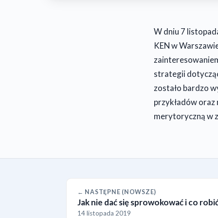
W dniu 7 listopa
KEN w Warszawie,
zainteresowaniem.
strategii dotyczą
zostało bardzo w
przykładów oraz m
merytoryczną w z
← NASTĘPNE (NOWSZE)
Jak nie dać się sprowokować i co rob
14 listopada 2019