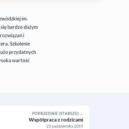
ewódzkiej im.
 się bardzo dużym
rozwiązań i
era. Szkolenie
dużo przydatnych
wysoka wartość
POPRZEDNIE (STARSZE) →
Współpraca z rodzicami
23 października 2019