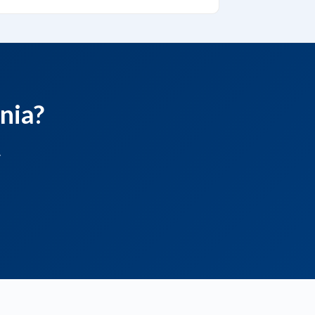
nia?
.