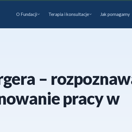
O Fundacji
Terapia i konsultacje
Jak pomagamy
rgera – rozpoznaw
anowanie pracy w