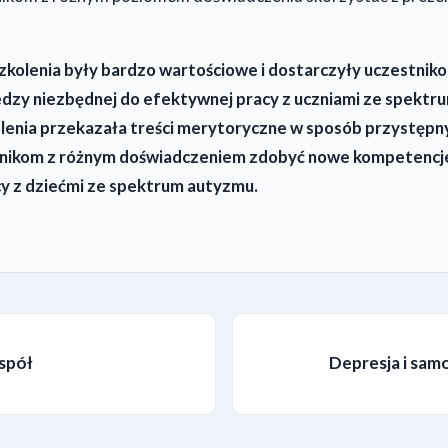
kolenia były bardzo wartościowe i dostarczyły uczestnik
edzy niezbędnej do efektywnej pracy z uczniami ze spektr
enia przekazała treści merytoryczne w sposób przystępny i
tnikom z różnym doświadczeniem zdobyć nowe kompetencje
cy z dziećmi ze spektrum autyzmu.
espół
Depresja i sam