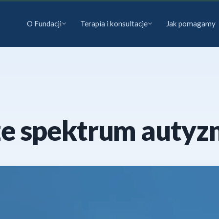
O Fundacji
Terapia i konsultacje
Jak pomagamy
ze spektrum auty