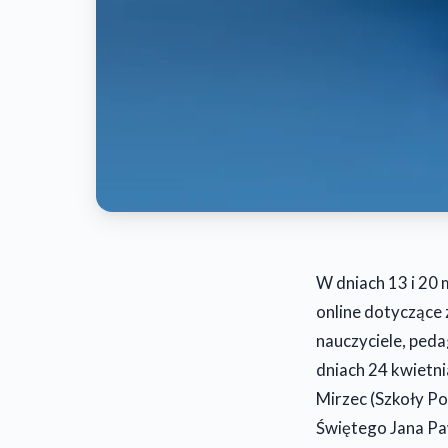
W dniach 13 i 20 
online dotyczące
nauczyciele, peda
dniach 24 kwietni
Mirzec (Szkoły P
Świętego Jana Paw