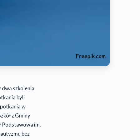
y dwa szkolenia
tkania byli
spotkania w
szkół z Gminy
ły Podstawowa im.
m autyzmu bez