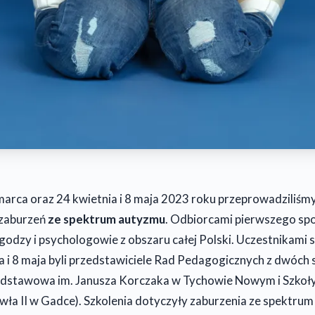
marca oraz 24 kwietnia i 8 maja 2023 roku przeprowadziliśm
 zaburzeń
ze spektrum autyzmu
. Odbiorcami pierwszego spo
godzy i psychologowie z obszaru całej Polski. Uczestnikami 
a i 8 maja byli przedstawiciele Rad Pedagogicznych z dwóch 
odstawowa im. Janusza Korczaka w Tychowie Nowym i Szko
ła II w Gadce). Szkolenia dotyczyły zaburzenia ze spektru