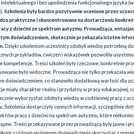
intelektualnego i bez upośledzenia funkcjonalnego języka (w s
).
Szkolenia były bardzo pozytywnie ocenione przez uczest
dzo praktyczne i skoncentrowane na dostarczeniu konkretn
acy z dziećmi ze spektrum autyzmu. Prowadząca, entuzja
atym doświadczeniem, skutecznie przekazała istotne infor
m.
Dzięki szkoleniom uczestnicy zdobyli wiedzę potrzebną do
ycznych przykładów, ćwiczeń i wskazówek pozwoliła usystem
 kompetencje. Treści szkoleń były rzeczowe, konkretnie prz
sowanie było widoczne. Prowadząca nie tylko przekazała wie
snym doświadczeniem, co stanowiło dodatkową wartość dla uc
 miały charakter realny i przydatny w pracy edukacyjnej, 
ecznie wykorzystać zdobytą wiedzę w codziennej pracy z ucz
. Szkolenia dostarczyły cennych informacji, szczególnie do
ektów pracy z dziećmi na spektrum autyzmu, które niekoniec
ępne. Treści przekazywane przez prowadzącą były jasne i pr
nikom z różnym poziomem doświadczenia skorzystać z prez