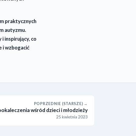
om praktycznych
um autyzmu.
 inspirujący, co
 i wzbogacić
POPRZEDNIE (STARSZE) →
ookaleczenia wśród dzieci i młodzieży
25 kwietnia 2023