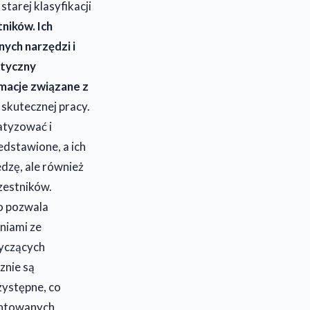
tarej klasyfikacji
ników. Ich
ych narzędzi i
styczny
macje związane z
 skutecznej pracy.
atyzować i
edstawione, a ich
dzę, ale również
zestników.
co pozwala
niami ze
tyczących
znie są
zystępne, co
entowanych