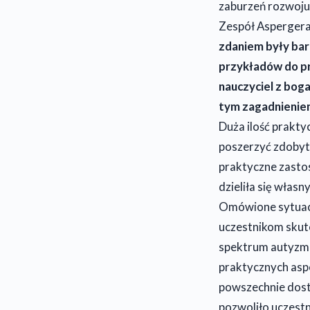
zaburzeń rozwoju 
Zespół Aspergera
zdaniem były bar
przykładów do pr
nauczyciel z bog
tym zagadnienie
Duża ilość prakt
poszerzyć zdobyte
praktyczne zasto
dzieliła się wła
Omówione sytuacje
uczestnikom skut
spektrum autyzmu
praktycznych asp
powszechnie dost
pozwoliło uczest