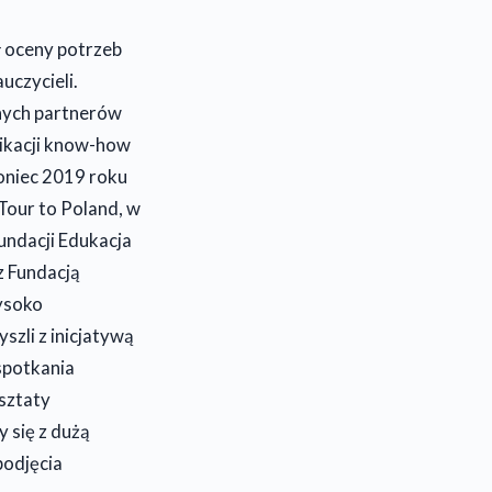
ł oceny potrzeb
uczycieli.
nych partnerów
likacji know-how
oniec 2019 roku
Tour to Poland, w
undacji Edukacja
z Fundacją
wysoko
szli z inicjatywą
spotkania
sztaty
 się z dużą
podjęcia