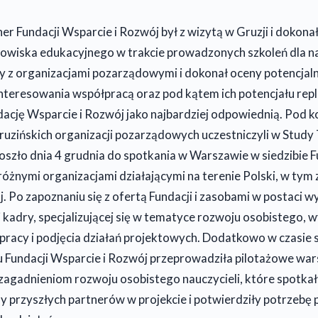
r Fundacji Wsparcie i Rozwój był z wizytą w Gruzji i dokona
owiska edukacyjnego w trakcie prowadzonych szkoleń dla na
y z organizacjami pozarządowymi i dokonał oceny potencjal
interesowania współpracą oraz pod kątem ich potencjału rep
ację Wsparcie i Rozwój jako najbardziej odpowiednią. Pod k
ruzińskich organizacji pozarządowych uczestniczyli w Study 
oszło dnia 4 grudnia do spotkania w Warszawie w siedzibie F
różnymi organizacjami działającymi na terenie Polski, w tym 
. Po zapoznaniu się z ofertą Fundacji i zasobami w postaci 
kadry, specjalizującej się w tematyce rozwoju osobistego, wy
pracy i podjęcia działań projektowych. Dodatkowo w czasie 
 Fundacji Wsparcie i Rozwój przeprowadziła pilotażowe war
zagadnieniom rozwoju osobistego nauczycieli, które spotkały
y przyszłych partnerów w projekcie i potwierdziły potrzebę 