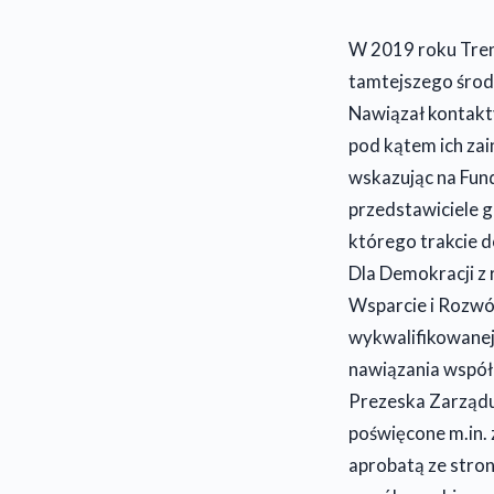
W 2019 roku Trene
tamtejszego środ
Nawiązał kontakt
pod kątem ich za
wskazując na Fund
przedstawiciele g
którego trakcie d
Dla Demokracji z 
Wsparcie i Rozwój
wykwalifikowanej 
nawiązania współ
Prezeska Zarządu
poświęcone m.in. 
aprobatą ze stron