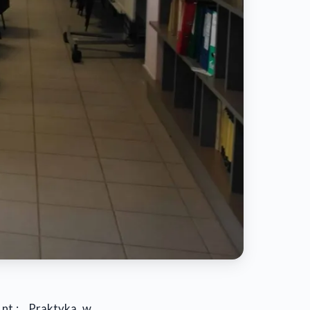
i
nt.
: „Praktyka w