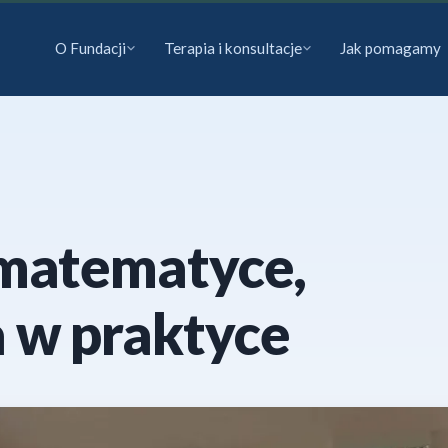
O Fundacji
Terapia i konsultacje
Jak pomagamy
matematyce,
 w praktyce