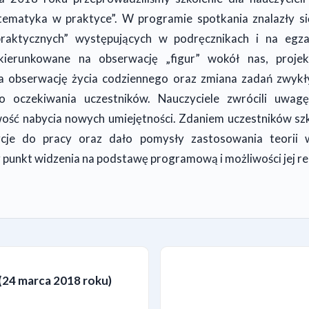
matyka w praktyce”. W programie spotkania znalazły się 
praktycznych” występujących w podręcznikach i na egza
ierunkowane na obserwację „figur” wokół nas, proje
a obserwację życia codziennego oraz zmiana zadań zwykły
iło oczekiwania uczestników. Nauczyciele zwrócili uwag
iwość nabycia nowych umiejętności. Zdaniem uczestników sz
cje do pracy oraz dało pomysły zastosowania teorii 
 punkt widzenia na podstawę programową i możliwości jej rea
 (24 marca 2018 roku)