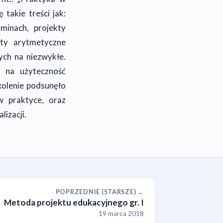
takie treści jak:
minach, projekty
kty arytmetyczne
ch na niezwykłe.
ę na użyteczność
kolenie podsunęło
w praktyce, oraz
lizacji.
POPRZEDNIE (STARSZE) →
Metoda projektu edukacyjnego gr. I
19 marca 2018