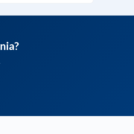
nia?
.