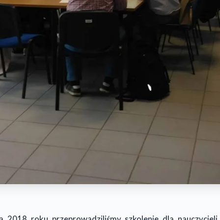
 2018 roku przeprowadziliśmy szkolenie dla nauczyciel