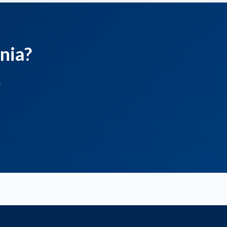
nia?
.