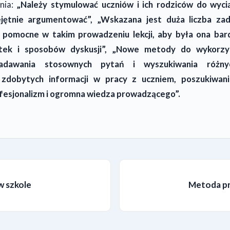
nia:
„Należy stymulować uczniów i ich rodziców do wyci
jętnie argumentować”, „Wskazana jest duża liczba za
a pomocne w takim prowadzeniu lekcji, aby była ona bar
ek i sposobów dyskusji”, „Nowe metody do wykorzyst
zadawania stosownych pytań i wyszukiwania różnyc
zdobytych informacji w pracy z uczniem, poszukiwani
fesjonalizm i ogromna wiedza prowadzącego”.
w szkole
Metoda pr