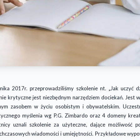
nika 2017r. przeprowadziliśmy szkolenie nt. „Jak uczyć d
enie krytyczne jest niezbędnym narzędziem dociekań. Jest w
żnym zasobem w życiu osobistym i obywatelskim. Uczestni
tycznego myślenia wg P.G. Zimbardo oraz 4 domeny krea
tnicy uznali szkolenie za użyteczne, dające możliwość 
chczasowych wiadomości i umiejętności. Przykładowe wypow