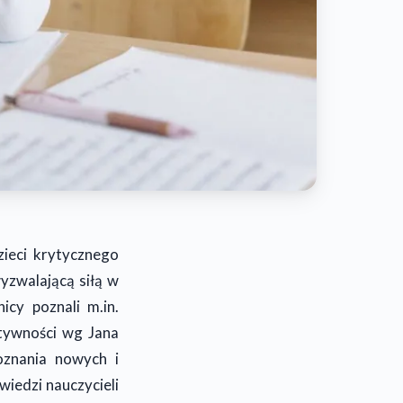
zieci krytycznego
yzwalającą siłą w
cy poznali m.in.
tywności wg Jana
poznania nowych i
iedzi nauczycieli