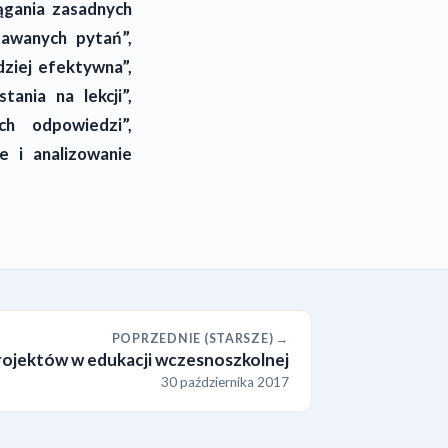
ągania zasadnych
dawanych pytań”,
dziej efektywna”,
ania na lekcji”,
h odpowiedzi”,
e i analizowanie
POPRZEDNIE (STARSZE) →
ojektów w edukacji wczesnoszkolnej
30 października 2017