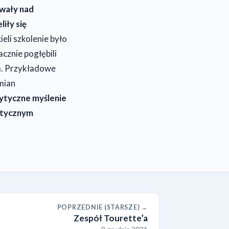
owały nad
iły się
ieli szkolenie było
cznie pogłębili
m. Przykładowe
mian
rytyczne myślenie
rytycznym
POPRZEDNIE (STARSZE) →
Zespół Tourette’a