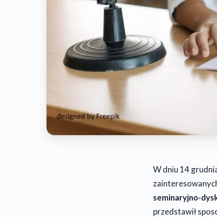
W dniu 14 grudnia
zainteresowanyc
seminaryjno-dysk
przedstawił sposo