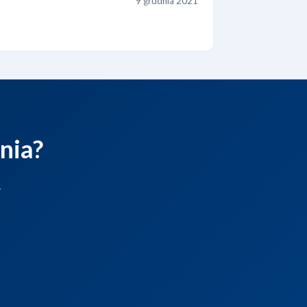
9 grudnia 2021
nia?
.