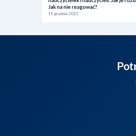
nauczycielek i nauczycieli. Jak je ro
Jak na nie reagować?
15 grudnia 2021
Pot