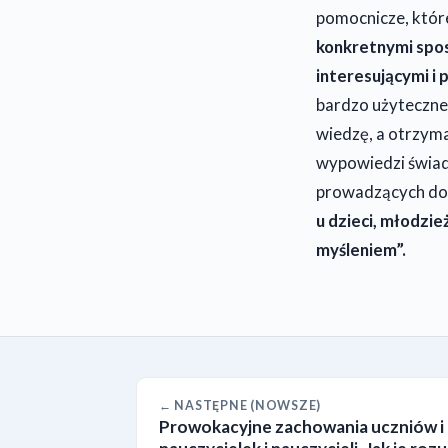
pomocnicze, które
konkretnymi sposo
interesującymi i
bardzo użyteczne,
wiedzę, a otrzym
wypowiedzi świad
prowadzących do
u dzieci, młodzi
myśleniem”.
← NASTĘPNE (NOWSZE)
Prowokacyjne zachowania uczniów i