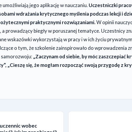
 umożliwiają jego aplikację w nauczaniu.
Uczestniczki prac
bami wdrażania krytycznego myślenia podczas lekcji i dziel
 pożytecznymi praktycznymi rozwiązaniami.
W opinii nauczyc
 a prowadzący biegły w poruszanej tematyce. Uczestnicy zna
ane wskazówki wykorzystają w pracy i w ich życiu prywatny
czące o tym, że szkolenie zainspirowało do wprowadzenia z
 samorozwoju:
„Zaczynam od siebie, by móc zaszczepiać k
eży”, „Cieszę się, że mogłam rozpocząć swoją przygodę z k
 uczennic wobec