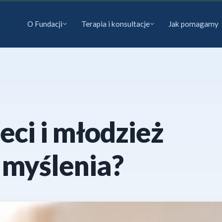
O Fundacji
Terapia i konsultacje
Jak pomagamy
eci i młodzież
 myślenia?