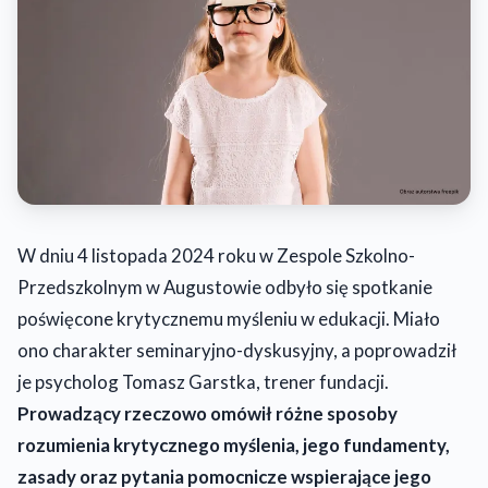
W dniu 4 listopada 2024 roku w Zespole Szkolno-
Przedszkolnym w Augustowie odbyło się spotkanie
poświęcone krytycznemu myśleniu w edukacji. Miało
ono charakter seminaryjno-dyskusyjny, a poprowadził
je psycholog Tomasz Garstka, trener fundacji.
Prowadzący rzeczowo omówił różne sposoby
rozumienia krytycznego myślenia, jego fundamenty,
zasady oraz pytania pomocnicze wspierające jego