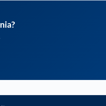
nia?
.