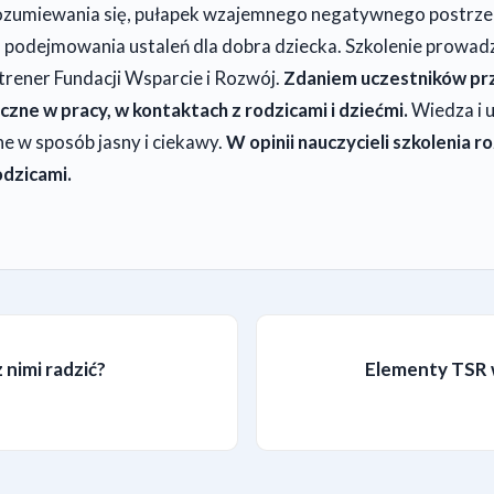
zumiewania się, pułapek wzajemnego negatywnego postrzeg
 podejmowania ustaleń dla dobra dziecka. Szkolenie prowadz
trener Fundacji Wsparcie i Rozwój.
Zdaniem uczestników p
czne w pracy, w kontaktach z rodzicami i dziećmi.
Wiedza i 
e w sposób jasny i ciekawy.
W opinii nauczycieli szkolenia r
odzicami.
 nimi radzić?
Elementy TSR w