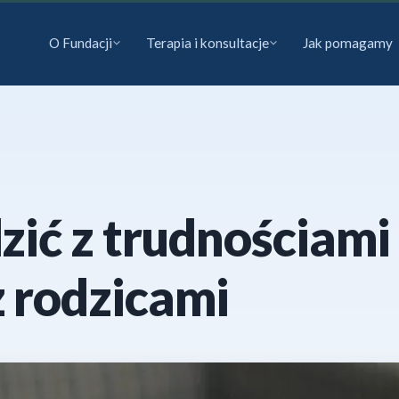
O Fundacji
Terapia i konsultacje
Jak pomagamy
dzić z trudnościami
 rodzicami