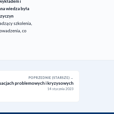
 wykładem i
ana wiedza była
rzyczyn
dzący szkolenia,
rowadzenia, co
POPRZEDNIE (STARSZE) →
tuacjach problemowych i kryzysowych
14 stycznia 2023