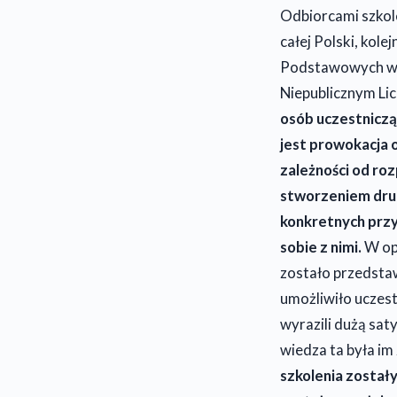
Odbiorcami szkole
całej Polski, kol
Podstawowych w G
Niepublicznym Li
osób uczestniczą
jest prowokacja
zależności od roz
stworzeniem drug
konkretnych przy
sobie z nimi.
W op
zostało przedsta
umożliwiło uczest
wyrazili dużą saty
wiedza ta była im
szkolenia został