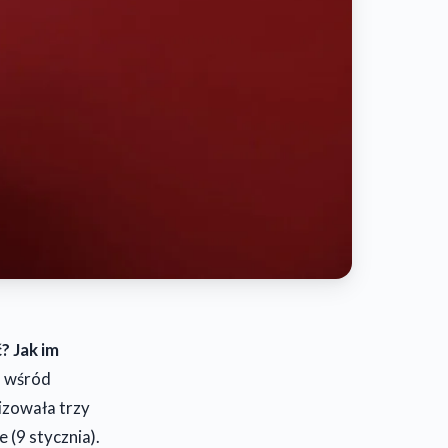
? Jak im
m wśród
izowała trzy
 (9 stycznia).