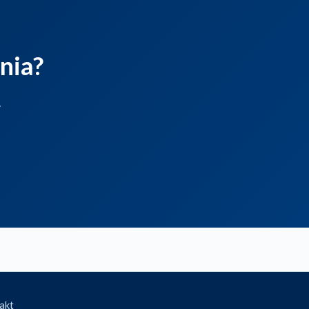
nia?
.
akt