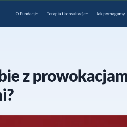
O Fundacji
Terapia i konsultacje
Jak pomagamy
obie z prowokacjam
i?