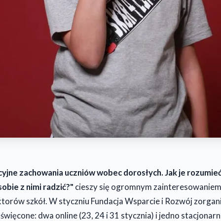
jne zachowania uczniów wobec dorosłych. Jak je rozumieć
obie z nimi radzić?"
cieszy się ogromnym zainteresowanie
ektorów szkół. W styczniu Fundacja Wsparcie i Rozwój zorgan
więcone: dwa online (23, 24 i 31 stycznia) i jedno stacjonarne