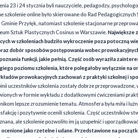
nia 23 i 24 stycznia byli nauczyciele, pedagodzy, psycholog
ejne szkolenie online było skierowane do Rad Pedagogicznych 
minie Przyłęk, natomiast szkolenie stacjonarne przeprow
ceum Sztuk Plastycznych Cosinus w Warszawie.
Największe 
cych w szkoleniach budziło wykroczenie poza potoczną wi
 oraz dobór sposobów postępowania wobec prowokacyjnyc
poznania funkcji, jakie pełnią. Część osób wyraziła zainter
iego poziomu szkolenia, które polegałoby wyłącznie na o
kładów prowokacyjnych zachowań z praktyki szkolnej i sp
inii uczestników szkolenia zostały dobrze przeprowadzone, w
wionych w formie wykładu z dodatkowymi ćwiczeniami prakt
nikom lepsze zrozumienie tematu. Atmosfera była miła i luźn
sfakcję i pozytywnie ocenili szkolenia. Część uczestników stw
 znana, ale szkolenie pozwoliło im ją uzupełnić i uporządkowa
y ocenione jako rzetelne i udane. Przedstawione na początk