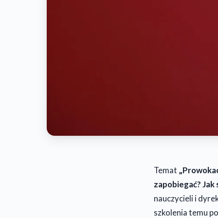
Temat
„Prowokacy
zapobiegać? Jak s
nauczycieli i dyr
szkolenia temu poś