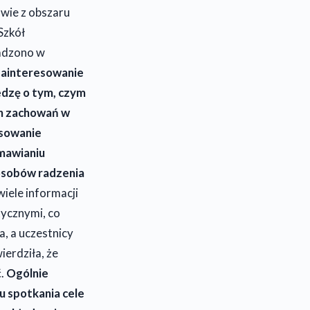
owie z obszaru
Szkół
adzono w
zainteresowanie
edzę o tym, czym
h zachowań w
esowanie
mawianiu
osobów radzenia
iele informacji
ycznymi, co
a, a uczestnicy
ierdziła, że
ć.
Ogólnie
u spotkania cele