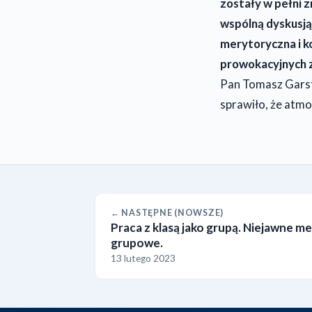
zostały w pełni 
wspólną dyskusją
merytoryczna i k
prowokacyjnych 
Pan Tomasz Garst
sprawiło, że atm
← NASTĘPNE (NOWSZE)
Praca z klasą jako grupą. Niejawne m
grupowe.
13 lutego 2023