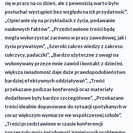
się w pracy na co dzień, ale z pewnością warto było
posłuchać wystąpień bez względu na ich przydatność”,
„Opieranie się na przykładach z życia, podawanie
naukowych faktów”, „Przedstawione treści będę
mogła wykorzystać zarówno w pracy zawodowej, jak i
życiu prywatnym”, „Szeroki zakres wiedzy z zakresu
cukrzycy, padaczki”, „Bardzo użyteczne z uwagi na
wykonywany przeze mnie zawód i kontakt z dziećmi,
większa świadomość daje duże prawdopodobieństwo
bardziej efektywnych oddziaływań”, „Treści
przekazane podczas konferencji oraz materiały
dodatkowe były bardzo szczegółowe”, „Przekazane
treści idealnie dopasowane do sytuacji spotykanych w
coraz większym wymiarze we współczesnej szkole”,
„Treści przedstawione w czasie konferencji
poszerzyły moją świadomość istniejących problemów