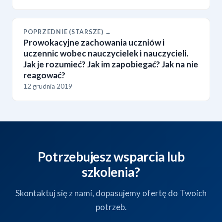
POPRZEDNIE (STARSZE) →
Prowokacyjne zachowania uczniów i
uczennic wobec nauczycielek i nauczycieli.
Jak je rozumieć? Jak im zapobiegać? Jak na nie
reagować?
12 grudnia 2019
Potrzebujesz wsparcia lub
szkolenia?
Skontaktuj się z nami, dopasujemy ofertę do Twoich
potrzeb.