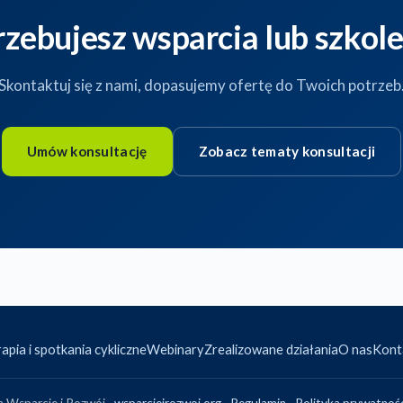
rzebujesz wsparcia lub szkole
Skontaktuj się z nami, dopasujemy ofertę do Twoich potrzeb
Umów konsultację
Zobacz tematy konsultacji
apia i spotkania cykliczne
Webinary
Zrealizowane działania
O nas
Kont
 Wsparcie i Rozwój ·
wsparcieirozwoj.org
·
Regulamin
·
Polityka prywatnoś