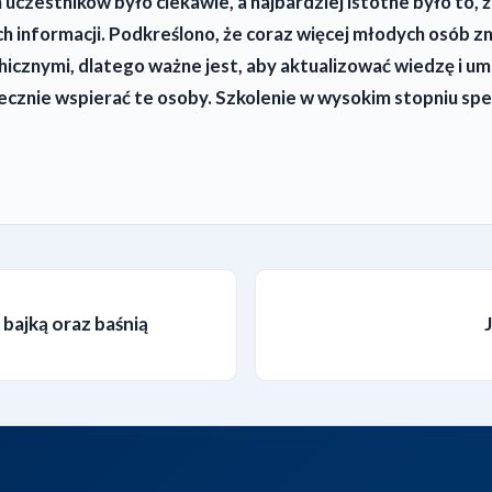
uczestników było ciekawie, a najbardziej istotne było to, ż
h informacji. Podkreślono, że coraz więcej młodych osób zm
icznymi, dlatego ważne jest, aby aktualizować wiedzę i um
tecznie wspierać te osoby. Szkolenie w wysokim stopniu spe
bajką oraz baśnią