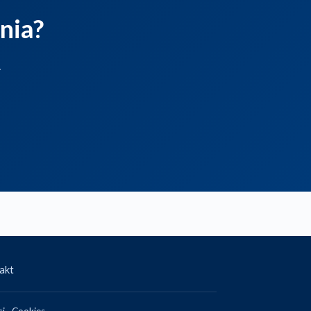
nia?
.
akt
ci
·
Cookies