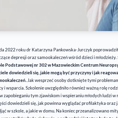
ada 2022 roku dr Katarzyna Pankowska-Jurczyk poprowadził
zące depresji oraz samookaleczeń wśród dzieci i młodzieży.
ole Podstawowej nr 302 w Mazowieckim Centrum Neuropsyc
iele dowiedzieli się, jakie mogą być przyczyny i jak reago
amookaleczeń.
Jak wesprzeć osoby dotknięte tymi problemam
y i wsparcia. Szkolenie uwzględniło również ważną rolę rodzi
w zapobieganiu tym zjawiskom i wspieraniu młodych ludzi w r
ęści dowiedzieli się, jak powinna wyglądać profilaktyka oraz j
ąć w szkole, a jakie w domu. Na koniec przeanalizowano mit