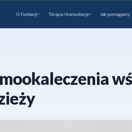
O Fundacji
Terapia i konsultacje
Jak pomagamy
samookaleczenia w
zieży