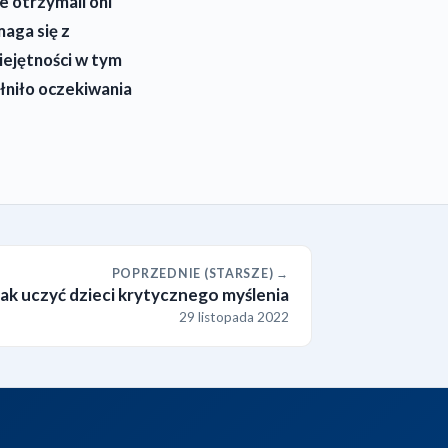
e otrzymali oni
aga się z
iejętności w tym
łniło oczekiwania
POPRZEDNIE (STARSZE) →
Jak uczyć dzieci krytycznego myślenia
29 listopada 2022