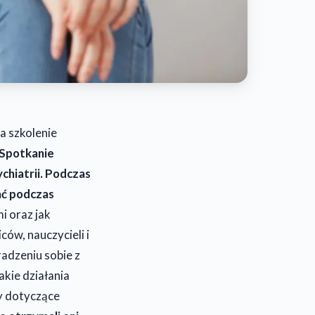
a szkolenie
Spotkanie
hiatrii. Podczas
wać podczas
i oraz jak
ców, nauczycieli i
adzeniu sobie z
akie działania
y dotyczące