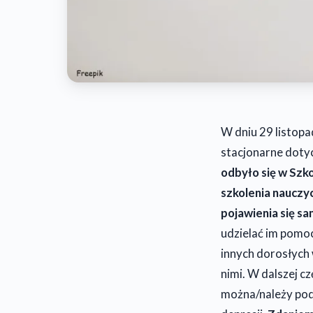
W dniu 29 listop
stacjonarne dotyc
odbyło się w Szk
szkolenia nauczyc
pojawienia się s
udzielać im pomoc
innych dorosłych 
nimi. W dalszej cz
można/należy podj