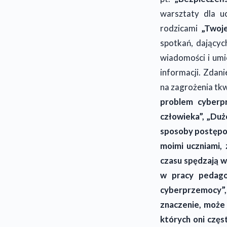
warsztaty dla 
rodzicami
„Twoje
spotkań, dający
wiadomości i um
informacji. Zdan
na zagrożenia tk
problem cyberp
człowieka”, „Duż
sposoby postępowa
moimi uczniami,
czasu spędzają 
w pracy pedago
cyberprzemocy”
znaczenie, może
których oni częs