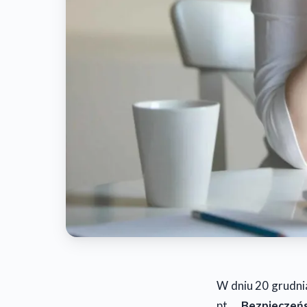
W dniu 20 grudnia
pt.
„Bezpieczeń