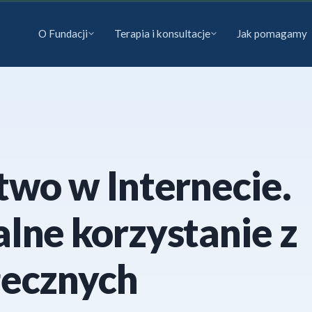
O Fundacji
Terapia i konsultacje
Jak pomagamy
two w Internecie.
lne korzystanie z
ecznych