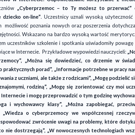
uczniów
„Cyberprzemoc – to Ty możesz to przerwać”
 dziecko on-line”
. Uczestnicy uznali wysoką użytecznoś
ch możliwość poznania nowych oraz poszerzenia dotychc
iejętności. Wskazano na bardzo wysoką wartość merytoryc
iem uczestników szkolenie i spotkania uświadomiły powagę p
wiące w Internecie. Przykładowe wypowiedzi nauczycieli:
„No
rzemocy”, „Można się dowiedzieć, co drzemie w świa
o praktycznych porad”, „Informacje potrzebne w pracy na
nia z uczniami, ale także z rodzicami”, „Mogę podzielić si
 znajomymi, rodziną”, „Mogę się zorientować czy moi ucz
w Internecie i mogę przeprowadzić o tym godzinę wychow
ga i wychowawcy klasy”, „Można zapobiegać, przeciwd
, „Wiedza o cyberprzemocy we współczesnej rzeczyw
 spowodować zwrócenie uwagi na problemy, które dotykaj
to nie dostrzegają”, „W nowoczesnych technologiach wsz