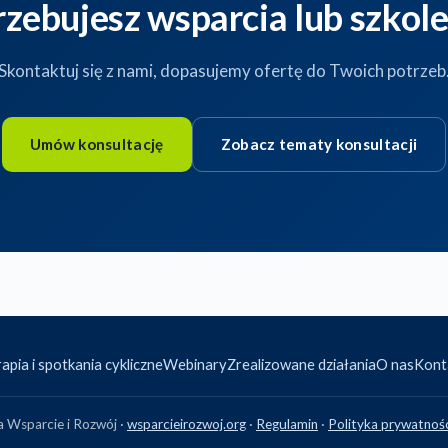
rzebujesz wsparcia lub szkole
Skontaktuj się z nami, dopasujemy ofertę do Twoich potrzeb
Umów konsultację
Zobacz tematy konsultacji
apia i spotkania cykliczne
Webinary
Zrealizowane działania
O nas
Kont
 Wsparcie i Rozwój ·
wsparcieirozwoj.org
·
Regulamin
·
Polityka prywatnoś