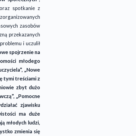
oraz spotkanie z
ć zorganizowanych
zasowych zasobów
zną przekazanych
roblemu i uczulił
we spojrzenie na
domości młodego
uczyciela”, „Nowe
ę tymi treściami z
niowie zbyt dużo
awczą”, „Pomocne
ziałać zjawisku
istości ma duże
ą młodych ludzi,
ystko zmienia się