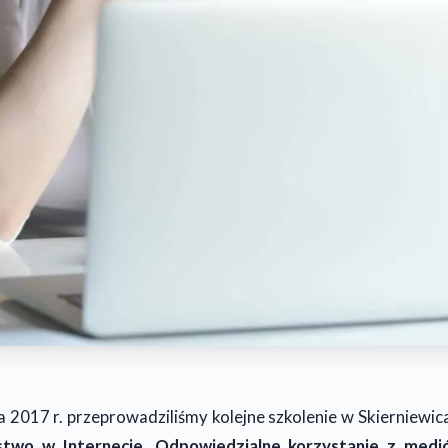
 2017 r. przeprowadziliśmy kolejne szkolenie w Skierniewica
stwo w Internecie. Odpowiedzialne korzystanie z medi