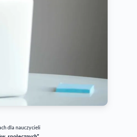
ch dla nauczycieli
ów społecznych”
,