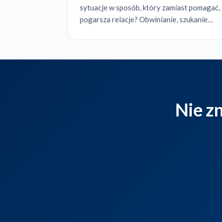
sytuacje w sposób, który zamiast pomagać,
pogarsza relacje? Obwinianie, szukanie
winnych, eskalacja konfliktu. Tymczasem
wystarczy jedna prosta zmiana w sposobie
prowadzenia rozmowy, by napięcie spadło,
...
Nie z