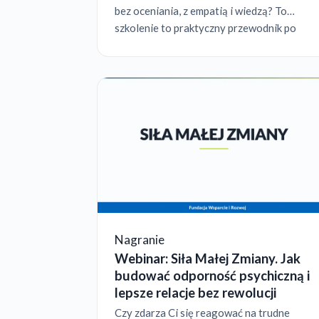
bez oceniania, z empatią i wiedzą? To
szkolenie to praktyczny przewodnik po
świecie osób z autyzmem, prowadzony
przez doświadczonego pedagoga z ponad
35-letni...
Nagranie
Webinar: Siła Małej Zmiany. Jak
budować odporność psychiczną i
lepsze relacje bez rewolucji
Czy zdarza Ci się reagować na trudne