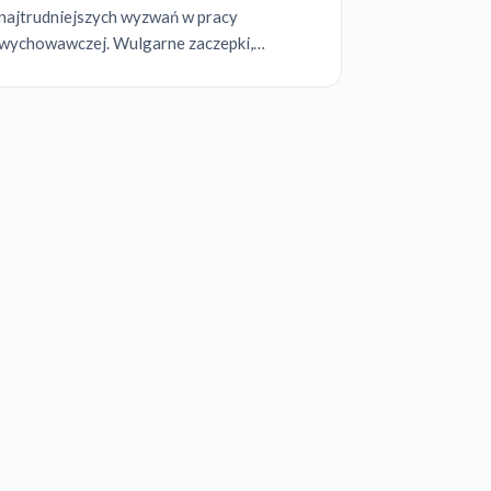
najtrudniejszych wyzwań w pracy
wychowawczej. Wulgarne zaczepki,
ostentacyjne lekceważenie, bierna agresja,
manipulacyjne "przyłapywanie" dorosłych
na nerwowych reakcjach. Jak nie wpaść w
pułapkę impulsywne...