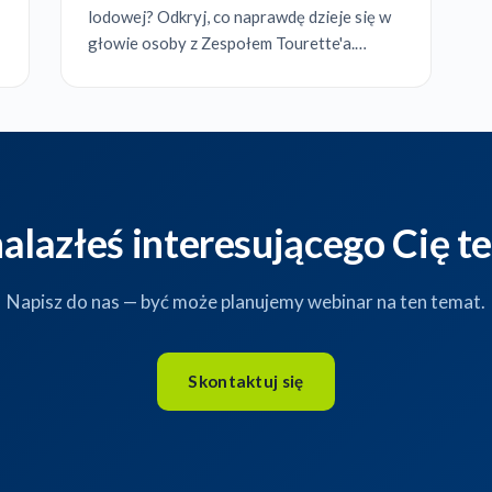
lodowej? Odkryj, co naprawdę dzieje się w
głowie osoby z Zespołem Tourette'a.
Poznaj neurologiczne podłoże choroby,
dowiedz się, jak reagować na trudne
zachowania i jak skutecznie wspierać
dzieck...
nalazłeś interesującego Cię t
Napisz do nas — być może planujemy webinar na ten temat.
Skontaktuj się